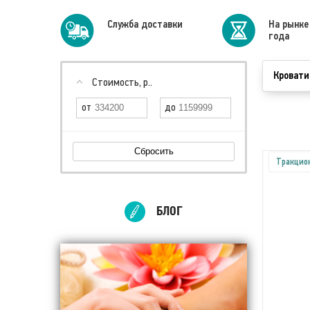
Cлужба доставки
На рынке
года
Кровати
Стоимость, р..
Сбросить
Тракцио
БЛОГ