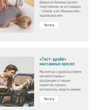
Шиацу из больных делает
спортсменов, из отстающих
- гениев, а из обычных жен -
идеальных жен.
Читать
«Тест-драйв»
массажных кресел
Мы всегда с удовольствием
читаем отзывы о
продукции от наших
клиентов, однако,
согласитесь, видеть живые
эмоции - это совсем
другое.
Читать