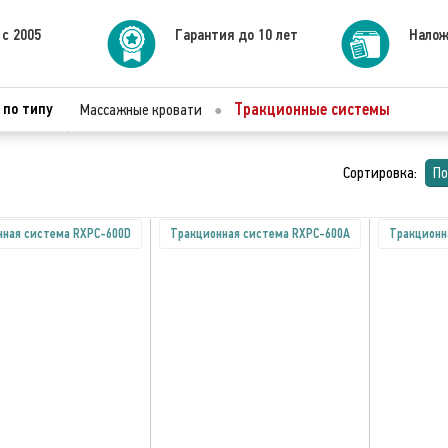
 с 2005
Гарантия до 10 лет
Налож
 по типу
Тракционные системы
Массажные кровати
●
Сортировка:
По
нная система RXPC-600D
Тракционная система RXPC-600А
Тракционн