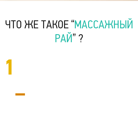
ЧТО ЖЕ ТАКОЕ “
МАССАЖНЫЙ
РАЙ
” ?
1
Уникальный магазин-салон
Гипермаркет массажа™ — это уникальный магазин-
салон сочетающий в себе товары и услуги одной
тематики. Это профессиональная команда
управленцев, консультантов, медиков и технических
специалистов, служащих Вам.