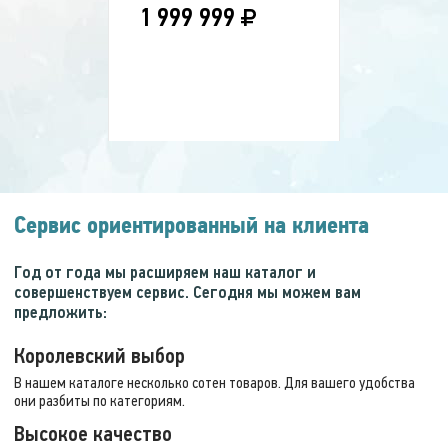
ВЫ ЭКОНОМИТЕ:
21 900 р.
1 999 999
Скидка!
35 %
Сервис ориентированный на клиента
Массажное кресло
Год от года мы расширяем наш каталог и
CARAT Dual
совершенствуем сервис. Сегодня мы можем вам
предложить:
Королевский выбор
880 000 руб.
569 999
В нашем каталоге несколько сотен товаров. Для вашего удобства
они разбиты по категориям.
ВЫ ЭКОНОМИТЕ:
310 001 р.
Высокое качество