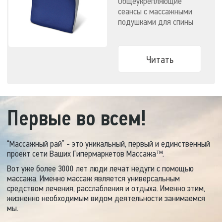
Общеукрепляющие
сеансы с массажными
подушками для спины
сохраняют здоровье
позвоночника, а значит
и всего организма в
Читать
целом. Сегодня иметь в
домашней аптечке
практичные массажеры
гораздо безопаснее и
выгоднее, чем
Первые во всем!
приобретать дорогие
лекарства
сомнительного
“Массажный рай” - это уникальный, первый и единственный
происхождения.
проект сети Ваших Гипермаркетов Массажа™.
Вот уже более 3000 лет люди лечат недуги с помощью
массажа. Именно массаж является универсальным
средством лечения, расслабления и отдыха. Именно этим,
жизненно необходимым видом деятельности занимаемся
мы.