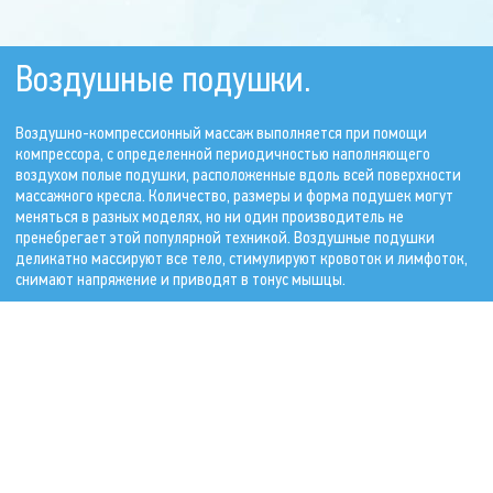
Воздушные подушки.
Воздушно-компрессионный массаж выполняется при помощи
компрессора, с определенной периодичностью наполняющего
воздухом полые подушки, расположенные вдоль всей поверхности
массажного кресла. Количество, размеры и форма подушек могут
меняться в разных моделях, но ни один производитель не
пренебрегает этой популярной техникой. Воздушные подушки
деликатно массируют все тело, стимулируют кровоток и лимфоток,
снимают напряжение и приводят в тонус мышцы.
Вибродиски.
Вибрационный массаж осуществляется за счет разночастотных
колебаний дисков, расположенных (чаще всего) в сидении кресла. В
большинстве моделей массажных кресел предусмотрена
возможность регулировки интенсивности и амплитуды вибраций.
Вибромассаж не только очень приятен, но и полезен. Он эффективно