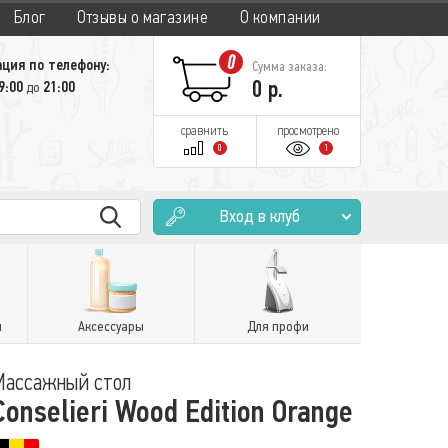
Блог
Отзывы о магазине
О компании
0
ция по телефону:
Сумма заказа:
0
р.
9:00
21:00
до
сравнить
просмотрено
0
1
Вход в клуб
и
Аксессуары
Для профи
Массажный стол
Conselieri Wood Edition Orange