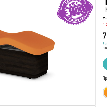
Ст
1 
7
Вс
по
Пр