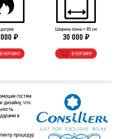
догрев
Ширина ложа = 85 см
 000
30 000
₽
₽
В КОРЗИНУ
В КОРЗИНУ
 эмоции гостям
и дизайну, что
ьность
едурами в
спектр процедур