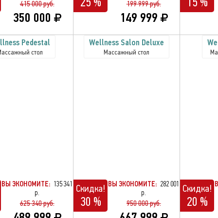
25 %
15 %
415 000 руб.
199 999 руб.
350 000
149 999
llness Pedestal
Wellness Salon Deluxe
We
Массажный стол
Массажный стол
Ма
ВЫ ЭКОНОМИТЕ:
135 341
ВЫ ЭКОНОМИТЕ:
282 001
Скидка!
Скидка!
р.
р.
30 %
20 %
625 340 руб.
950 000 руб.
489 999
667 999