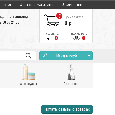
Блог
Отзывы о магазине
О компании
0
ция по телефону:
Сумма заказа:
0
р.
9:00
21:00
до
сравнить
просмотрено
0
0
Вход в клуб
и
Аксессуары
Для профи
Читать отзывы о товарах