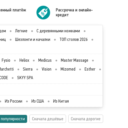
енный платёж
Рассрочка и онлайн-
кредит
дом
●
Легкие
●
С деревянными ножками
●
ниц
●
Шезлонги и качалки
●
ТОП столов 2026
●
ы
Fysio
●
Heliox
●
Medicus
●
Master Massage
●
archetti
●
Sierra
●
Vision
●
Mizomed
●
Esther
●
CODE
●
SKYY SPA
●
Из России
●
Из США
●
Из Китая
 популярности
Сначала дешёвые
Сначала дорогие