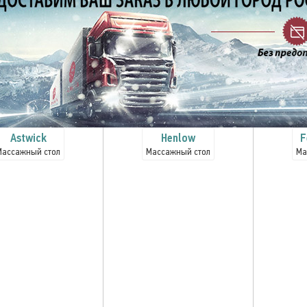
Astwick
Henlow
F
Массажный стол
Массажный стол
Ма