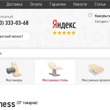
Доставка
Оплата
Гарантии
Новости
Статьи
Консульта
сплатный
0) 333-03-68
Сегодня с
ратный звонок1
Массажеры
Массажные столы
Массажные кроват
ness
(37 товаров)