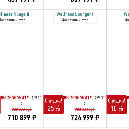
llness Nuage II
Wellness Lounger I
We
Массажный стол
Массажный стол
Ма
ВЫ ЭКОНОМИТЕ:
189 101
ВЫ ЭКОНОМИТЕ:
255 001
Скидка!
Скидка!
р.
р.
25 %
10 %
900 000 руб.
980 000 руб.
710 899
724 999