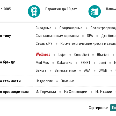
 с 2005
Гарантия до 10 лет
Налож
Складные
●
Стационарные
●
С электроприво
о типу
С металлическим каркасом
●
SPA
●
Для боль
Столы с РУ
●
Косметологические кресла и стол
Wellness
●
Lojer
●
Conselieri
●
Gharieni
●
о бренду
Med Mos
●
Oakworks
●
ZENET
●
Lemi
●
M
Sakura
●
Benessere iso
●
AGA
●
OMEN
●
о стоимости
Недорогие
●
Элитные
о производителю
Из Германии
●
Из Финляндии
●
Из Италии
Сортировка:
По