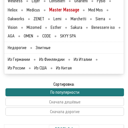
Wellness
●
Lojer
●
Conselieri
●
Gharieni
●
Fysio
●
Master Massage
Heliox
●
Medicus
●
●
Med Mos
●
Oakworks
●
ZENET
●
Lemi
●
Marchetti
●
Sierra
●
Vision
●
Mizomed
●
Esther
●
Sakura
●
Benessere iso
●
AGA
●
OMEN
●
CODE
●
SKYY SPA
Недорогие
●
Элитные
Из Германии
●
Из Финляндии
●
Из Италии
●
Из России
●
Из США
●
Из Китая
Сортировка:
По популярности
Сначала дешёвые
Сначала дорогие