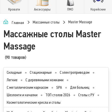
Кровати
Аксессуары
ПМО
Корейские
Master Massage
Массажные столы
Главная
Массажные столы Master
Massage
(90 товаров)
Складные
●
Стационарные
●
С электроприводом
●
Легкие
●
С деревянными ножками
●
С металлическим каркасом
●
SPA
●
Для больниц
●
Шезлонги и качалки
●
ТОП столов 2026
●
Столы с РУ
●
Косметологические кресла и столы