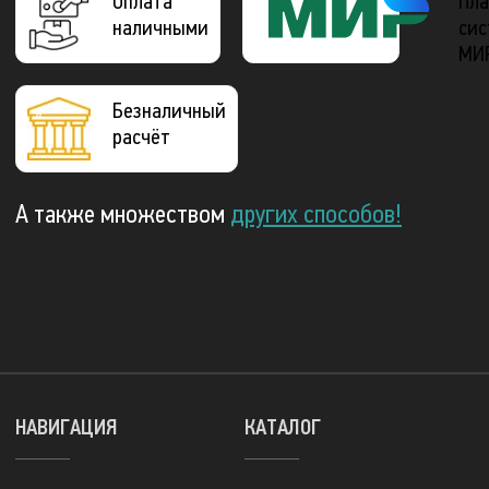
Оплата
Пла
наличными
сис
МИ
Безналичный
расчёт
А также множеством
других способов!
НАВИГАЦИЯ
КАТАЛОГ