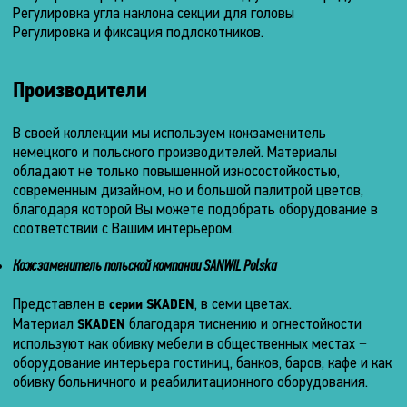
Ширина
Регулировка угла наклона секции для головы
25
50
Регулировка и фиксация подлокотников.
сек.
70
–
см.
95
см.
Размеры
Высота
Производители
Способ
(в
60
регулировки
сложенном
см.
В своей коллекции мы используем кожзаменитель
высоты
состоянии)
немецкого и польского производителей. Материалы
ложа
обладают не только повышенной износостойкостью,
Размеры
Электродвигателем
современным дизайном, но и большой палитрой цветов,
Длина
ложа
Способ
благодаря которой Вы можете подобрать оборудование в
0
регулировки
соответствии с Вашим интерьером.
см.
Длина
наклона
секций
Ширина
Кожзаменитель польской компании SANWIL Polska
203
см.
Механический
0
Представлен в
, в семи цветах.
серии SKADEN
см.
Ширина
Отверстие
Материал
благодаря тиснению и огнестойкости
для
SKADEN
Высота
60
лица
используют как обивку мебели в общественных местах −
см.
0
оборудование интерьера гостиниц, банков, баров, кафе и как
Есть,
см.
Высота
обивку больничного и реабилитационного оборудования.
заглушка
в
50