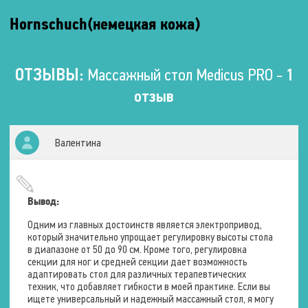
°
работы
Регулировка
Hornschuch(немецкая кожа)
От
наклона
розетки
секции
ног
Напряжение
ОТЗЫВЫ:
Массажный стол Medicus PRO -
1
-40
220
отзыв
–
В
+40
°.
Частота
Регулировка
50
Валентина
наклона
–
головной
50
секции
Гц.
От
Длина
Вывод:
0
кабеля
°
пульта
Одним из главных достоинств является электропривод,
управления
который значительно упрощает регулировку высоты стола
Изменение
в диапазоне от 50 до 90 см. Кроме того, регулировка
ширины
0
секции для ног и средней секции дает возможность
ложа
м.
адаптировать стол для различных терапевтических
Нет
техник, что добавляет гибкости в моей практике. Если вы
Длина
160
ищете универсальный и надежный массажный стол, я могу
сетевого