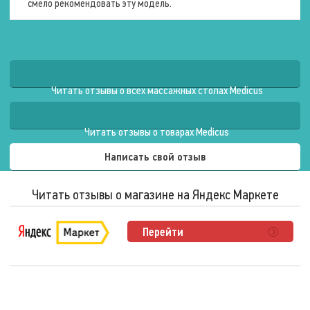
см
смело рекомендовать эту модель.
кабеля
150
4
см
м.
81
см
140
Условия
см
эксплуатации
Читать отзывы о всех массажных столах Medicus
80
см
60
Максимальный
см
Читать отзывы о товарах Medicus
вес
55
пользователя
см
Написать свой отзыв
66
350
см
кг.
65
Читать отзывы о магазине на Яндекс Маркете
Максимальный
см
рост
71
пользователя
см
Перейти
70
0
см
см.
75
см
76
Используемые
см