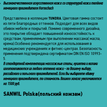
Высококачественная искусственная кожа со структурой кожи телёнка
комплекте
Размеры
–
немецкого производителя Hornschuch
95
(в
Подголовник
см.
разложенном
Встроенный
Представлена в коллекции
. Цветовая гамма состоит
TUNDRA
состоянии)
из пяти благородных оттенков. Подходит для всех видов
Вес
Подлокотники
обивок мебели и покрытий. Помимо современного дизайна,
изголовья
Длина
это покрытие обладает повышенной износостойкость к
Нетто
Съёмный
средствам, применяемым при выполнении массажа( масла,
0
(без
Регулировка
крема).Особенно рекомендуется для использования в
см.
упаковки)
наклона
медицинских учреждениях и фитнес-центрах. Безопасность
Ширина
подголовника
0
применения подтверждена сертификатом DIN EN ISO 10993-
кг.
5.
0
-25
см.
Брутто
В стандартной комплектации массажные столы, кушетки и валики
–
(с
+40
изготавливаются из любого оттенка кожи - по Вашему выбору,
Высота
упаковкой)
°.
российского и польского производителей. Если Вы выбираете обивку
0
немецкого производителя, то стоимость Вашего заказа увеличивается
Регулировка
75
см.
наклона
на 1500 руб.
кг.
секции
спины
SANWIL Polska(польский кожзам)
Питание
От
-70
Режим