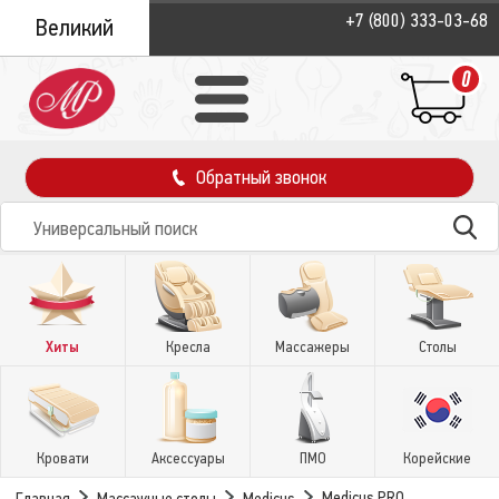
+7 (800) 333-03-68
Великий
Новгород
0
Обратный звонок
Хиты
Кресла
Массажеры
Столы
Кровати
Аксессуары
ПМО
Корейские
Medicus PRO