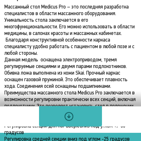
Массажный стол Medicus Pro – это последняя разработка
специалистов в области массажного оборудования.
Уникальность стола заключается в его
Технические
МАССАЖНЫЙ
многофункциональности. Его можно использовать в области
СТОЛ
характеристики
медицины, в салонах красоты и массажных кабинетах.
MEDICUS
Благодаря конструктивной особенности каркаса
PRO
специалисту удобно работать с пациентом в любой позе и с
Мультимедия
Конструктивные
Электродвигатель
любой стороны.
Данная модель оснащена электроприводом, тремя
особенности
регулируемые секциями и двумя парами подлокотников.
Пульт
Количество
Обивка ложа выполнена из кожи Skai. Прочный каркас
управления
двигателей
Тип
оснащен газовой пружиной. Это обеспечивает плавность
конструкции
Педаль
1
хода. Соединения осей оснащены подшипниками.
шт.
Стационарная
Преимущества массажного стола Medicus Pro заключается в
Скорость
Размеры
возможности регулировки практически всех секций, включая
Количество
подъёма
секций
упаковки
подлокотники. Это позволяет установить стол в положении
«домиком» и по Трентеленбергу
6
7
мм/
Регулировка высоты от 50 до 90 см
шт.
Длина
сек.
Регулировка секции для ног вверх/вниз под углом +/-30
Регулировка
210
градусов
Время
высоты
см.
Регулировка средней секции вниз под углом -25 градусов
подъёма
ложа