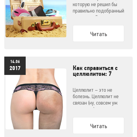
которую не решил бы
правильно подобранный
массажер. Эти
компактные малютки
поместятся даже в
Читать
ручную кладь и не
дадут испортить
отпуск!
14.06
Как справиться с
2017
целлюлитом: 7
эффективных
методов
Целлюлит – это не
болезнь. Целлюлит не
связан (ну, совсем уж
напрямую) с ожирением.
Узнайте все о способах
победить целлюлит.
Читать