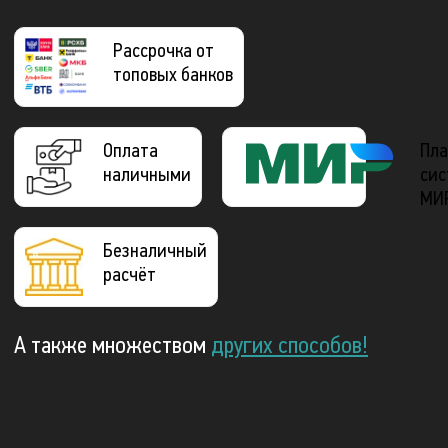
Рассрочка от
топовых банков
Оплата
Пла
наличными
сис
МИ
Безналичный
расчёт
А также множеством
других способов!