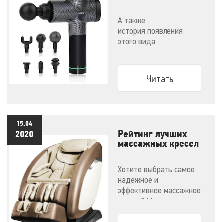
массажер и как им
правильно
А также
пользоваться
история появления
этого вида
массажеров и советы по
выбору конкретной
модели
Читать
15.04
Рейтинг лучших
2020
массажных кресел
- 2020
Хотите выбрать самое
надежное и
эффективное массажное
кресло? Мы
решили облегчить вам
задачу.