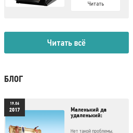
Читать
Читать всё
БЛОГ
19.06
Маленький да
2017
удаленький:
массажеры,
незаменимые в
Нет такой проблемы,
отпуске