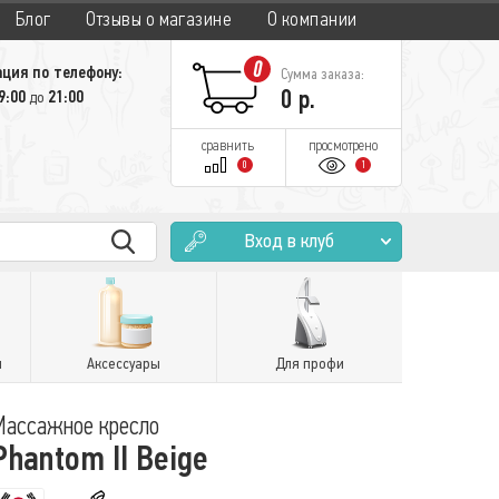
Блог
Отзывы о магазине
О компании
0
ция по телефону:
Сумма заказа:
0
р.
9:00
21:00
до
сравнить
просмотрено
0
1
Вход в клуб
и
Аксессуары
Для профи
Массажное кресло
Phantom II Beige