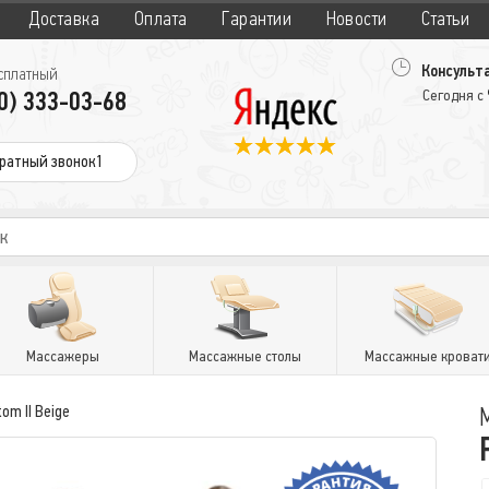
Доставка
Оплата
Гарантии
Новости
Статьи
Консульта
сплатный
0) 333-03-68
Сегодня с
ратный звонок1
Массажеры
Массажные столы
Массажные кроват
om II Beige