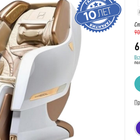
Ст
90
6
Вс
по
Пр