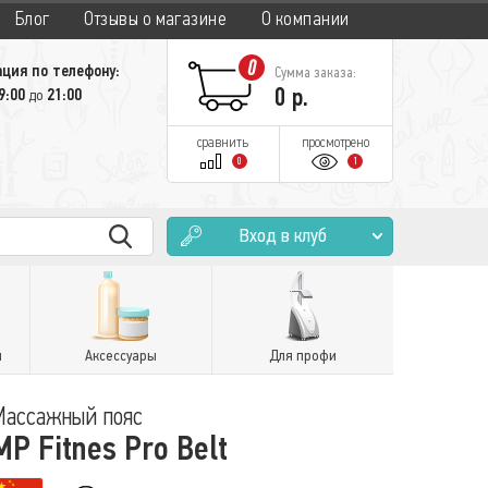
Блог
Отзывы о магазине
О компании
0
ция по телефону:
Сумма заказа:
0
р.
9:00
21:00
до
сравнить
просмотрено
0
1
Вход в клуб
и
Аксессуары
Для профи
Массажный пояс
MP Fitnes Pro Belt