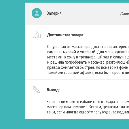
Валерия
Дата
Достоинства товара:
Ощущения от массажера достаточно интересны
сам пояс мягкий и удобный. Для меня «ушки»
местами: я хожу в тренажерный зал и сижу на д
и решила попробовать массажер, разгоняющий
правда сжигается быстрее. Но все это на фоне
такой же хороший эффект, если бы я просто л
Вывод:
Если вы не можете избавиться от жира в каком
массажер вам поможет. Кстати, целлюлит на п
таки, если иногда еще эту попу куда-то подни