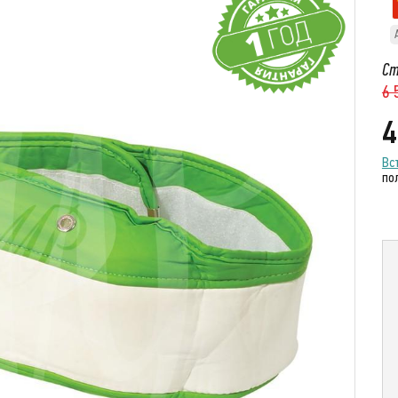
Ст
6 
4
Вс
по