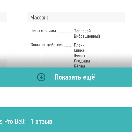
Массаж
Типы массажа
Тепловой
Вибрационный
Зоны воздействия
Плечи
Спина
Живот
Ягодицы
Бёдра
Икры
Показать ещё
Мультимедия
Пульт управления
Проводной
Программы
 Pro Belt -
1 отзыв
Ручной режим