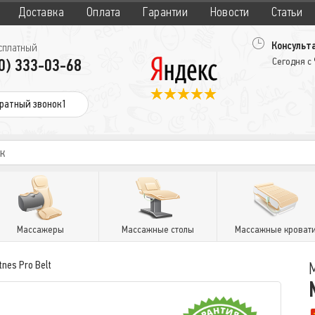
Доставка
Оплата
Гарантии
Новости
Статьи
Консульта
сплатный
0) 333-03-68
Сегодня с
ратный звонок1
Массажеры
Массажные столы
Массажные кроват
tnes Pro Belt