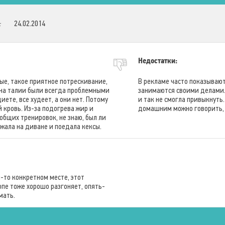
Типы программ
Расслабление
Тонизирующий
:
24.02.2014
Недостатки:
е, такое приятное потрескивание,
В рекламе часто показывают
 на талии были всегда проблемными
занимаются своими делами. 
иете, все худеет, а они нет. Потому
и так не смогла привыкнуть.
 кровь. Из-за подогрева жир и
домашним можно говорить, ч
 общих тренировок, не знаю, был ли
ежала на диване и поедала кексы.
-то конкретном месте, этот
опе тоже хорошо разгоняет, опять-
мать.