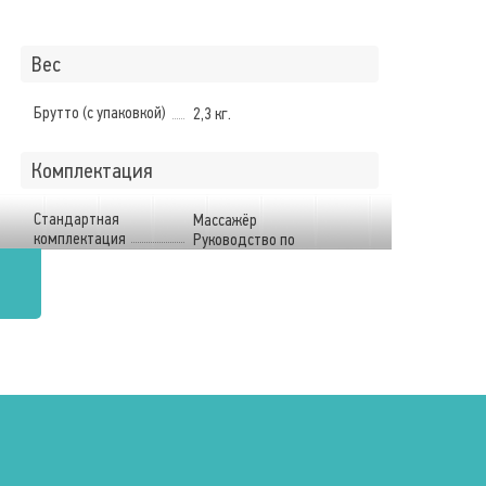
Вес
Брутто (с упаковкой)
2,3 кг.
Комплектация
Стандартная
Массажёр
комплектация
Руководство по
эксплуатации
Функции
Эффект массажа
Снижение веса
Антицелюлитный
Общеоздоравливающий